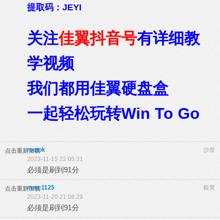
提取码：JEYI
关注
佳翼抖音号
有
详
细教
学视频
我们都用佳翼硬盘盒
一起轻松玩转Win To Go
rootok
沙发
点击重新加载
2023-11-15 22:05:31
必须是刷到91分
mmc1125
板凳
点击重新加载
2023-11-20 21:08:29
必须是刷到91分