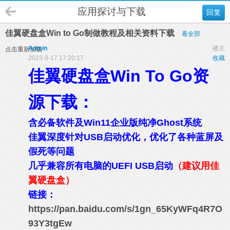
应用探讨与下载
回复
佳翼硬盘盒Win to Go制做教程及相关资料下载
看全部
Admin
楼主
点击重新加载
2023-9-17 17:20:17
收藏
佳翼硬盘盒Win To Go资
源下载：
含必备软件及Win11企业版纯净Ghost系统
佳翼深度针对USB启动优化，优化了各种蓝屏及
假死等问题
几乎兼容所有电脑的UEFI USB启动
（建议用佳
翼硬盘盒）
链接：
https://pan.baidu.com/s/1gn_65KyWFq4R7O
93Y3tgEw