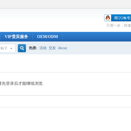
只需一步，快速
VIP贵宾服务
OEM/ODM
热搜:
活动
交友
discuz
帖子
搜
索
请先登录后才能继续浏览