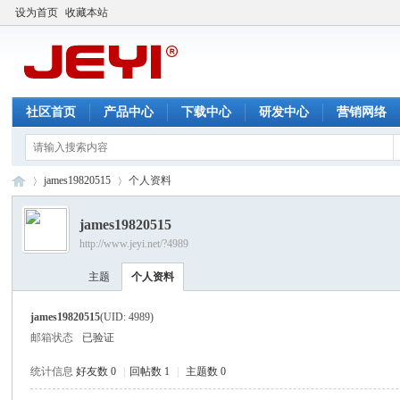
设为首页
收藏本站
社区首页
产品中心
下载中心
研发中心
营销网络
james19820515
个人资料
james19820515
http://www.jeyi.net/?4989
佳
›
›
主题
个人资料
james19820515
(UID: 4989)
邮箱状态
已验证
统计信息
好友数 0
|
回帖数 1
|
主题数 0