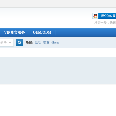
只需一步，快速
VIP贵宾服务
OEM/ODM
热搜:
活动
交友
discuz
帖子
搜
索