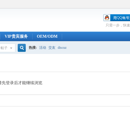
只需一步，快速
VIP贵宾服务
OEM/ODM
热搜:
活动
交友
discuz
帖子
搜
索
请先登录后才能继续浏览