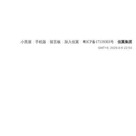
小黑屋
|
手机版
|
留言板
|
加入佳翼
|
粤ICP备17119303号
|
佳翼集团
GMT+8, 2026-8-6 22:54