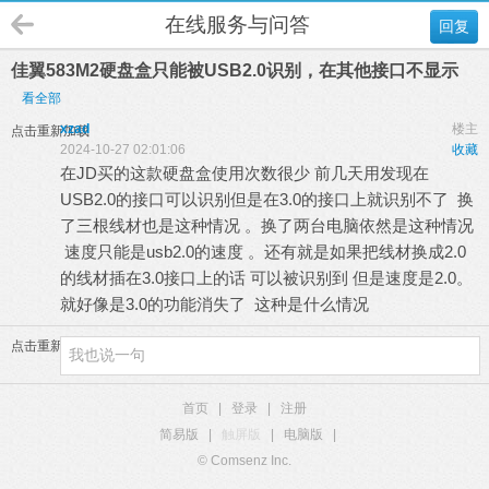
在线服务与问答
回复
佳翼583M2硬盘盒只能被USB2.0识别，在其他接口不显示
看全部
xzad
楼主
点击重新加载
2024-10-27 02:01:06
收藏
在JD买的这款硬盘盒使用次数很少 前几天用发现在
USB2.0的接口可以识别但是在3.0的接口上就识别不了 换
了三根线材也是这种情况 。换了两台电脑依然是这种情况
速度只能是usb2.0的速度 。还有就是如果把线材换成2.0
的线材插在3.0接口上的话 可以被识别到 但是速度是2.0。
就好像是3.0的功能消失了 这种是什么情况
点击重新加载
首页
|
登录
|
注册
简易版
|
触屏版
|
电脑版
|
© Comsenz Inc.