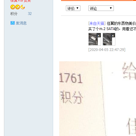
佳翼VIP贵宾
翼
积分
32
发消息
科
技