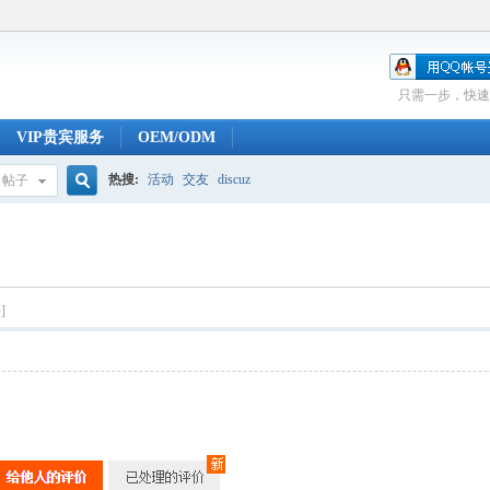
只需一步，快速
VIP贵宾服务
OEM/ODM
热搜:
活动
交友
discuz
帖子
搜
索
]