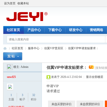
设为首页
收藏本站
社区首页
产品中心
下载中心
研发中心
营销网络
社区首页
服务中心
佳翼VIP贵宾区
佳翼VIP申请发贴要求：
楼主:
Admin
佳翼VIP申请发贴要求：
[复制链接
佳
»
›
›
›
snwf25
发表于 2020-4-5 23:02:04
|
显示全部楼层
申请VIP
请求通过
1
3
32
主题
帖子
积分